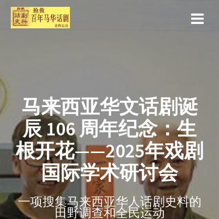
马来西亚华文话剧诞
辰 106 周年纪念：生
根开花——2025年戏剧
国际学术研讨会
一项搜集马来西亚华人话剧史料的
田野调查和全民运动