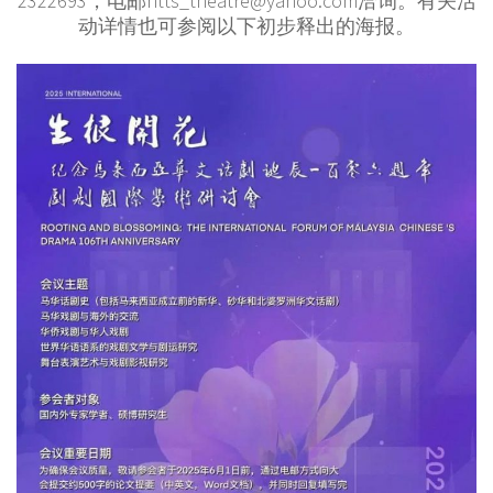
2322693，电邮htts_theatre@yahoo.com洽询。有关活
动详情也可参阅以下初步释出的海报。