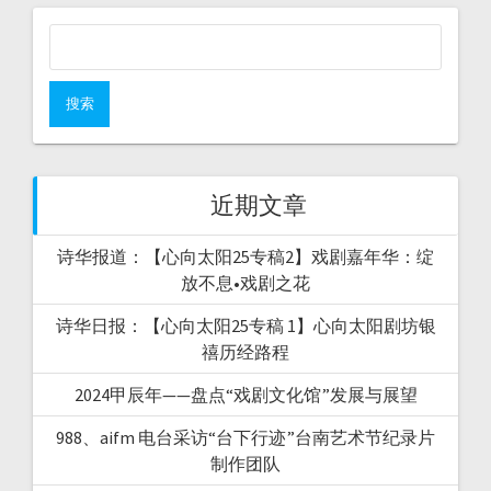
近期文章
诗华报道：【心向太阳25专稿2】戏剧嘉年华：绽
放不息•戏剧之花
诗华日报：【心向太阳25专稿 1】心向太阳剧坊银
禧历经路程
2024甲辰年——盘点“戏剧文化馆”发展与展望
988、aifm 电台采访“台下行迹”台南艺术节纪录片
制作团队