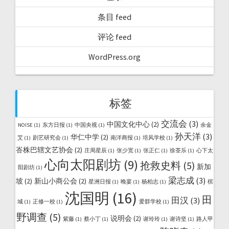
条目 feed
评论 feed
WordPress.org
标签
交流会
(3)
中国文化中心
(2)
NOISE
(1)
东方日报
(1)
中国央视
(1)
余金
孙天洋
(3)
华仁中学
(2)
艾
(1)
剧艺研究会
(1)
南洋商报
(1)
培风学校
(1)
峇株巴辖文艺协会
(2)
庄周星辰
(1)
张少宽
(1)
张正仁
(1)
徐荃乐
(1)
心下太
心向太阳剧坊
(9)
抢救史料
(5)
新加
阳剧坊
(1)
梁志成
(3)
坡
(2)
新山小商公会
(2)
星洲日报
(1)
晚宴
(1)
杨柏志
(1)
槟
沈国明
(16)
田
田汉
(3)
城
(1)
正修一校
(1)
爱群学校
(1)
野调查
(5)
说明会
(2)
紫藤
(1)
蔡小丁
(1)
谢玲玲
(1)
谢诗坚
(1)
路人甲