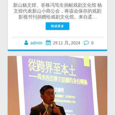
新山杨文煌、峇株冯笃生捐献戏剧文化馆 杨
文煌代表新山小商公会，将该会保存的戏剧
影视书刊捐赠给戏剧文化馆。来自柔…
阅读更多
admin
29 11 月, 2024
0