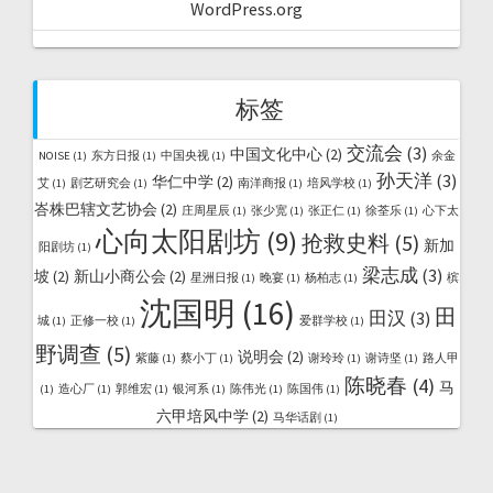
WordPress.org
标签
交流会
(3)
中国文化中心
(2)
NOISE
(1)
东方日报
(1)
中国央视
(1)
余金
孙天洋
(3)
华仁中学
(2)
艾
(1)
剧艺研究会
(1)
南洋商报
(1)
培风学校
(1)
峇株巴辖文艺协会
(2)
庄周星辰
(1)
张少宽
(1)
张正仁
(1)
徐荃乐
(1)
心下太
心向太阳剧坊
(9)
抢救史料
(5)
新加
阳剧坊
(1)
梁志成
(3)
坡
(2)
新山小商公会
(2)
星洲日报
(1)
晚宴
(1)
杨柏志
(1)
槟
沈国明
(16)
田
田汉
(3)
城
(1)
正修一校
(1)
爱群学校
(1)
野调查
(5)
说明会
(2)
紫藤
(1)
蔡小丁
(1)
谢玲玲
(1)
谢诗坚
(1)
路人甲
陈晓春
(4)
马
(1)
造心厂
(1)
郭维宏
(1)
银河系
(1)
陈伟光
(1)
陈国伟
(1)
六甲培风中学
(2)
马华话剧
(1)