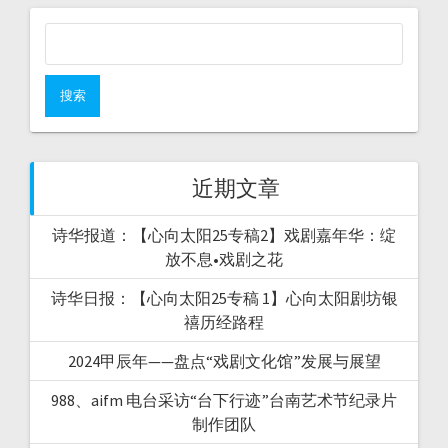
近期文章
诗华报道：【心向太阳25专稿2】戏剧嘉年华：绽
放不息•戏剧之花
诗华日报：【心向太阳25专稿 1】心向太阳剧坊银
禧历经路程
2024甲辰年——盘点“戏剧文化馆”发展与展望
988、aifm 电台采访“台下行迹”台南艺术节纪录片
制作团队