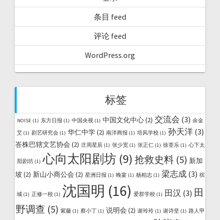
条目 feed
评论 feed
WordPress.org
标签
交流会
(3)
中国文化中心
(2)
NOISE
(1)
东方日报
(1)
中国央视
(1)
余金
孙天洋
(3)
华仁中学
(2)
艾
(1)
剧艺研究会
(1)
南洋商报
(1)
培风学校
(1)
峇株巴辖文艺协会
(2)
庄周星辰
(1)
张少宽
(1)
张正仁
(1)
徐荃乐
(1)
心下太
心向太阳剧坊
(9)
抢救史料
(5)
新加
阳剧坊
(1)
梁志成
(3)
坡
(2)
新山小商公会
(2)
星洲日报
(1)
晚宴
(1)
杨柏志
(1)
槟
沈国明
(16)
田
田汉
(3)
城
(1)
正修一校
(1)
爱群学校
(1)
野调查
(5)
说明会
(2)
紫藤
(1)
蔡小丁
(1)
谢玲玲
(1)
谢诗坚
(1)
路人甲