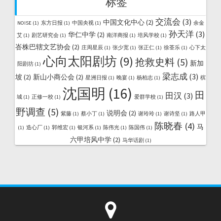
标签
交流会
(3)
中国文化中心
(2)
NOISE
(1)
东方日报
(1)
中国央视
(1)
余金
孙天洋
(3)
华仁中学
(2)
艾
(1)
剧艺研究会
(1)
南洋商报
(1)
培风学校
(1)
峇株巴辖文艺协会
(2)
庄周星辰
(1)
张少宽
(1)
张正仁
(1)
徐荃乐
(1)
心下太
心向太阳剧坊
(9)
抢救史料
(5)
新加
阳剧坊
(1)
梁志成
(3)
坡
(2)
新山小商公会
(2)
星洲日报
(1)
晚宴
(1)
杨柏志
(1)
槟
沈国明
(16)
田
田汉
(3)
城
(1)
正修一校
(1)
爱群学校
(1)
野调查
(5)
说明会
(2)
紫藤
(1)
蔡小丁
(1)
谢玲玲
(1)
谢诗坚
(1)
路人甲
陈晓春
(4)
马
(1)
造心厂
(1)
郭维宏
(1)
银河系
(1)
陈伟光
(1)
陈国伟
(1)
六甲培风中学
(2)
马华话剧
(1)