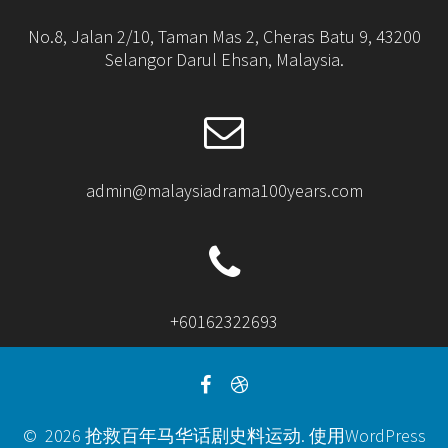
No.8, Jalan 2/10, Taman Mas 2, Cheras Batu 9, 43200
Selangor Darul Ehsan, Malaysia.
admin@malaysiadrama100years.com
+60162322693
© 2026 抢救百年马华话剧史料运动. 使用WordPress