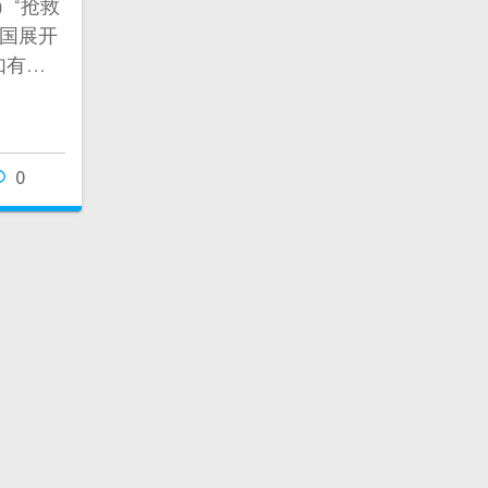
）“抢救
全国展开
如有…
0