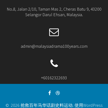
No.8, Jalan 2/10, Taman Mas 2, Cheras Batu 9, 43200
Selangor Darul Ehsan, Malaysia.
admin@malaysiadrama100years.com
+60162322693
© 2026 抢救百年马华话剧史料运动. 使用WordPress