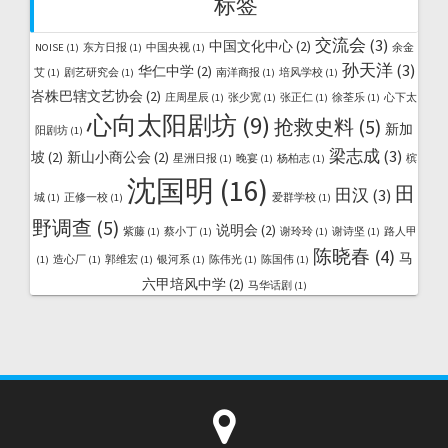
标签
交流会
(3)
中国文化中心
(2)
NOISE
(1)
东方日报
(1)
中国央视
(1)
余金
孙天洋
(3)
华仁中学
(2)
艾
(1)
剧艺研究会
(1)
南洋商报
(1)
培风学校
(1)
峇株巴辖文艺协会
(2)
庄周星辰
(1)
张少宽
(1)
张正仁
(1)
徐荃乐
(1)
心下太
心向太阳剧坊
(9)
抢救史料
(5)
新加
阳剧坊
(1)
梁志成
(3)
坡
(2)
新山小商公会
(2)
星洲日报
(1)
晚宴
(1)
杨柏志
(1)
槟
沈国明
(16)
田
田汉
(3)
城
(1)
正修一校
(1)
爱群学校
(1)
野调查
(5)
说明会
(2)
紫藤
(1)
蔡小丁
(1)
谢玲玲
(1)
谢诗坚
(1)
路人甲
陈晓春
(4)
马
(1)
造心厂
(1)
郭维宏
(1)
银河系
(1)
陈伟光
(1)
陈国伟
(1)
六甲培风中学
(2)
马华话剧
(1)