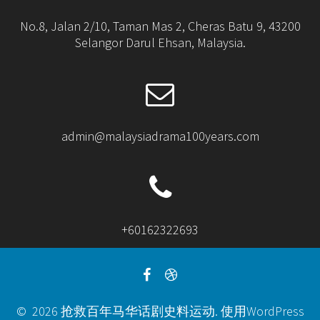
No.8, Jalan 2/10, Taman Mas 2, Cheras Batu 9, 43200
Selangor Darul Ehsan, Malaysia.
admin@malaysiadrama100years.com
+60162322693
© 2026 抢救百年马华话剧史料运动. 使用WordPress