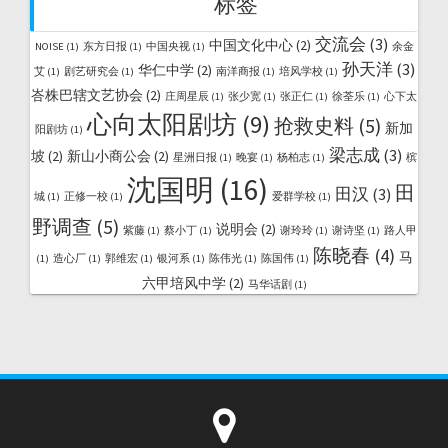
标签
交流会
(3)
中国文化中心
(2)
NOISE
(1)
东方日报
(1)
中国央视
(1)
余金
孙天洋
(3)
华仁中学
(2)
艾
(1)
剧艺研究会
(1)
南洋商报
(1)
培风学校
(1)
峇株巴辖文艺协会
(2)
庄周星辰
(1)
张少宽
(1)
张正仁
(1)
徐荃乐
(1)
心下太
心向太阳剧坊
(9)
抢救史料
(5)
新加
阳剧坊
(1)
梁志成
(3)
坡
(2)
新山小商公会
(2)
星洲日报
(1)
晚宴
(1)
杨柏志
(1)
槟
沈国明
(16)
田
田汉
(3)
城
(1)
正修一校
(1)
爱群学校
(1)
野调查
(5)
说明会
(2)
紫藤
(1)
蔡小丁
(1)
谢玲玲
(1)
谢诗坚
(1)
路人甲
陈晓春
(4)
马
(1)
造心厂
(1)
郭维宏
(1)
银河系
(1)
陈伟光
(1)
陈国伟
(1)
六甲培风中学
(2)
马华话剧
(1)